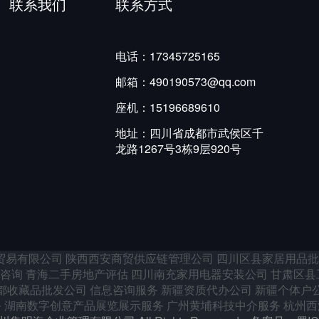
联系我们
联系方式
电话：17345725165
邮箱：490190573@qq.com
座机：15196689610
地址：四川省成都市武侯区千
龙路1267号3栋9层920号
贸易有限公司
陕西西安商贸供应链管理公司
四川区县家居用品批
咨询
青海二手房地产评估
四川南充家用电器安装公司
甘肃区县
都收藏品批发公司
信息咨询服务
新疆资质代办公司
新疆个体户
务
湖南数字创意产品展览展示服务
广州黄埔科技中介服务
杭州西