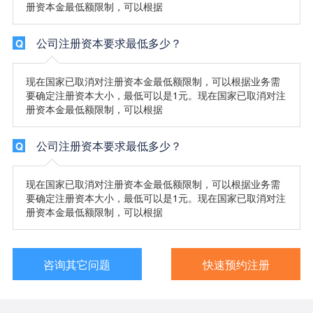
册资本金最低额限制，可以根据
公司注册资本要求最低多少？
现在国家已取消对注册资本金最低额限制，可以根据业务需
要确定注册资本大小，最低可以是1元。现在国家已取消对注
册资本金最低额限制，可以根据
公司注册资本要求最低多少？
现在国家已取消对注册资本金最低额限制，可以根据业务需
要确定注册资本大小，最低可以是1元。现在国家已取消对注
册资本金最低额限制，可以根据
咨询其它问题
快速预约注册